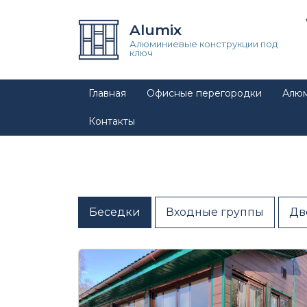
Alumix
Алюминиевые конструкции под
ключ
Главная
Офисные перегородки
Алюм
Главная
→
Проекты
→
Беседки
Контакты
Беседки
Входные группы
Дв